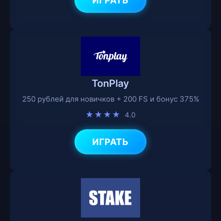
ИГРАТЬ
TonPlay
250 рублей для новичков + 200 FS и бонус 375%
★★★★
4.0
ИГРАТЬ