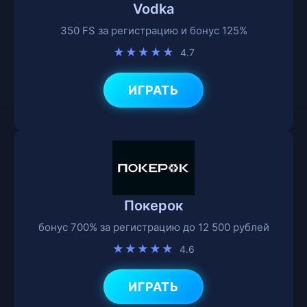
Vodka
350 FS за регистрацию и бонус 125%
★★★★★
4.7
ИГРАТЬ
Покерок
бонус 700% за регистрацию до 12 500 рублей
★★★★★
4.6
ИГРАТЬ