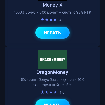
Money X
1000% бонус и 300 монет + слоты с 98% RTP
★★★★
4.0
ИГРАТЬ
DragonMoney
5% криптобонус без вейджера и 10%
еженедельный кешбек
★★★★
4.0