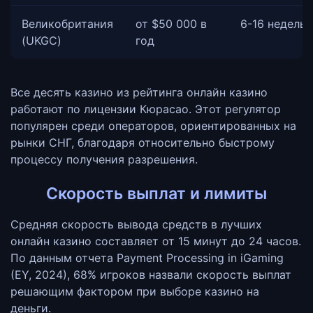
Великобритания
от $50 000 в
6-16 недель
(UKGC)
год
Все десять казино из рейтинга онлайн казино
работают по лицензии Кюрасао. Этот регулятор
популярен среди операторов, ориентированных на
рынки СНГ, благодаря относительно быстрому
процессу получения разрешения.
Скорость выплат и лимиты
Средняя скорость вывода средств в лучших
онлайн казино составляет от 15 минут до 24 часов.
По данным отчета Payment Processing in iGaming
(EY, 2024), 68% игроков назвали скорость выплат
решающим фактором при выборе казино на
деньги.