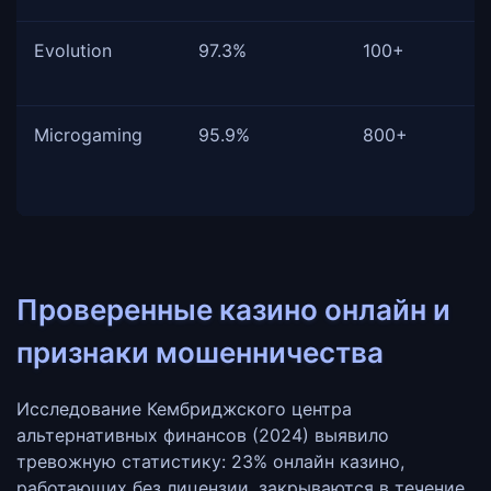
Evolution
97.3%
100+
Microgaming
95.9%
800+
Проверенные казино онлайн и
признаки мошенничества
Исследование Кембриджского центра
альтернативных финансов (2024) выявило
тревожную статистику: 23% онлайн казино,
работающих без лицензии, закрываются в течение