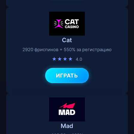
Cat
2920 фриспинов + 550% за регистрацию
★★★★
4.0
ИГРАТЬ
Mad