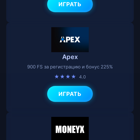
ИГРАТЬ
Apex
900 FS за регистрацию и бонус 225%
★★★★
4.0
ИГРАТЬ