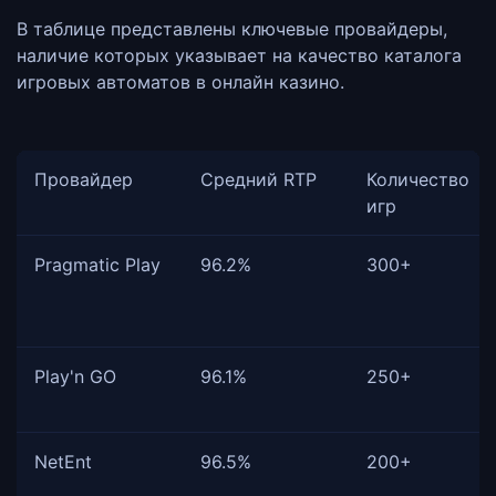
В таблице представлены ключевые провайдеры,
наличие которых указывает на качество каталога
игровых автоматов в онлайн казино.
Провайдер
Средний RTP
Количество
игр
Pragmatic Play
96.2%
300+
Play'n GO
96.1%
250+
NetEnt
96.5%
200+