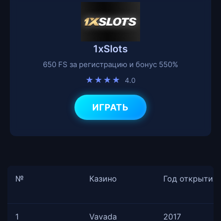
1xSlots
650 FS за регистрацию и бонус 550%
★★★★
4.0
ИГРАТЬ
№
Казино
Год открытия
1
Vavada
2017