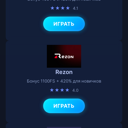
★★★★
4.1
ИГРАТЬ
Rezon
Бонус 1100FS + 420% для новичков
★★★★
4.0
ИГРАТЬ